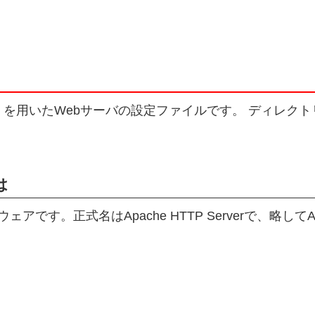
er（httpd）を用いたWebサーバの設定ファイルです。 ディレク
は
アです。正式名はApache HTTP Serverで、略してAp