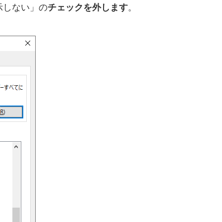
示しない」の
チェックを外します
。